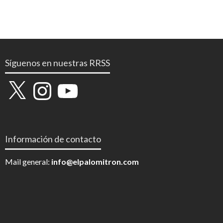
Síguenos en nuestras RRSS
X
Instagram
YouTube
Información de contacto
Mail general:
info@elpalomitron.com