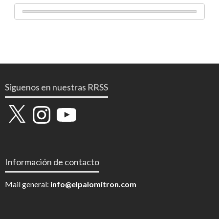
Síguenos en nuestras RRSS
X
Instagram
YouTube
Información de contacto
Mail general:
info@elpalomitron.com