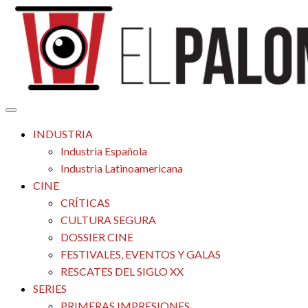
Saltar
al
contenido
Tu espacio de la industria de cine española y latinoamericana
El Palomitrón
INDUSTRIA
Industria Española
Industria Latinoamericana
CINE
CRÍTICAS
CULTURA SEGURA
DOSSIER CINE
FESTIVALES, EVENTOS Y GALAS
RESCATES DEL SIGLO XX
SERIES
PRIMERAS IMPRESIONES