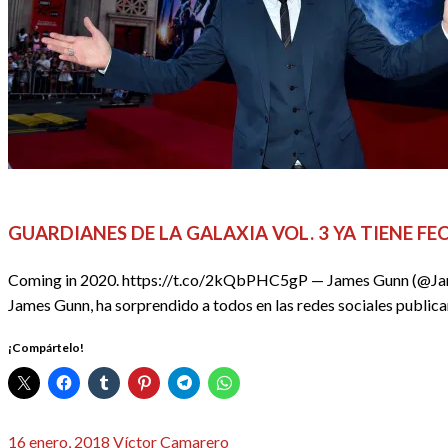
CINE
REDACTORES
GUARDIANES DE LA GALAXIA VOL. 3 YA TIENE F
Coming in 2020. https://t.co/2kQbPHC5gP — James Gunn (@JamesGu
James Gunn, ha sorprendido a todos en las redes sociales publi
¡Compártelo!
Publicado
16 enero, 2018
Víctor Camarero