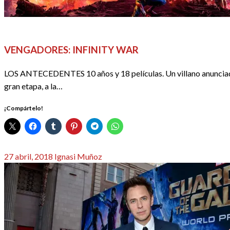
CINE
CRÍTICAS
REDACTORES
VENGADORES: INFINITY WAR
LOS ANTECEDENTES 10 años y 18 películas. Un villano anunciado e
gran etapa, a la…
¡Compártelo!
Publicado
27 abril, 2018
Ignasi Muñoz
el