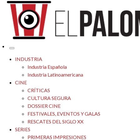
Tu espacio de la industria de cine española y latinoamericana
El Palomitrón
INDUSTRIA
Industria Española
Industria Latinoamericana
CINE
CRÍTICAS
CULTURA SEGURA
DOSSIER CINE
FESTIVALES, EVENTOS Y GALAS
RESCATES DEL SIGLO XX
SERIES
PRIMERAS IMPRESIONES