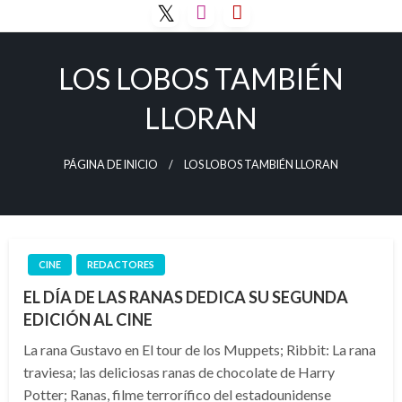
Saltar
al
contenido
LOS LOBOS TAMBIÉN
LLORAN
PÁGINA DE INICIO
LOS LOBOS TAMBIÉN LLORAN
CINE
REDACTORES
EL DÍA DE LAS RANAS DEDICA SU SEGUNDA
EDICIÓN AL CINE
La rana Gustavo en El tour de los Muppets; Ribbit: La rana
traviesa; las deliciosas ranas de chocolate de Harry
Potter; Ranas, filme terrorífico del estadounidense