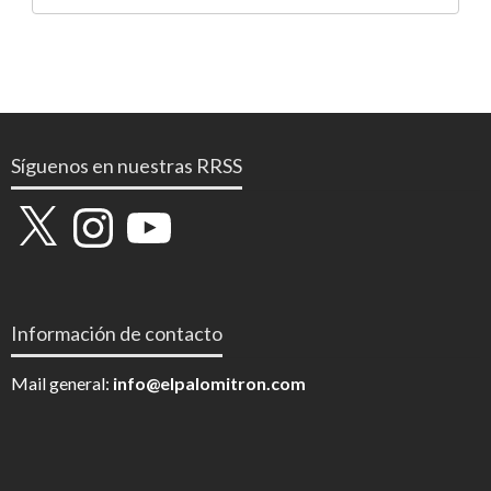
Síguenos en nuestras RRSS
X
Instagram
YouTube
Información de contacto
Mail general:
info@elpalomitron.com