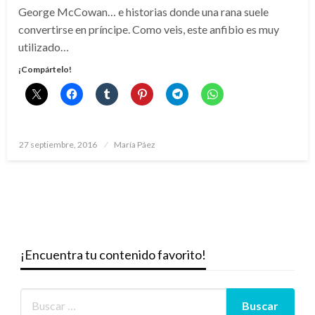
George McCowan… e historias donde una rana suele
convertirse en príncipe. Como veis, este anfibio es muy
utilizado…
¡Compártelo!
Publicado
27 septiembre, 2016
María Páez
el
¡Encuentra tu contenido favorito!