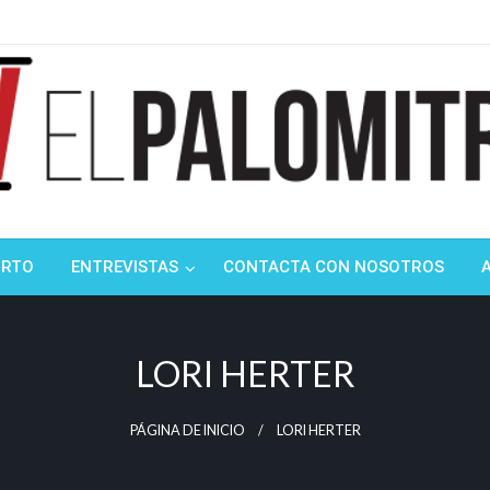
ndustria de cine española y latinoamericana
mitrón
ORTO
ENTREVISTAS
CONTACTA CON NOSOTROS
LORI HERTER
PÁGINA DE INICIO
LORI HERTER