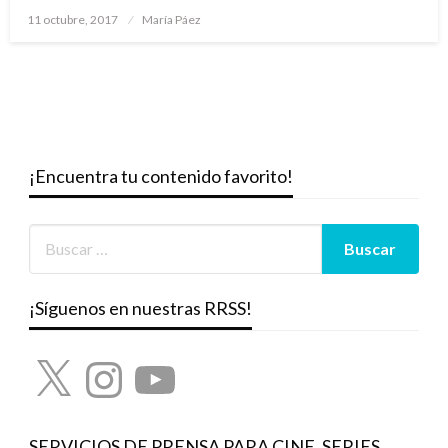
Publicado
11 octubre, 2017
María Páez
el
¡Encuentra tu contenido favorito!
¡Síguenos en nuestras RRSS!
X
Instagram
YouTube
SERVICIOS DE PRENSA PARA CINE, SERIES,