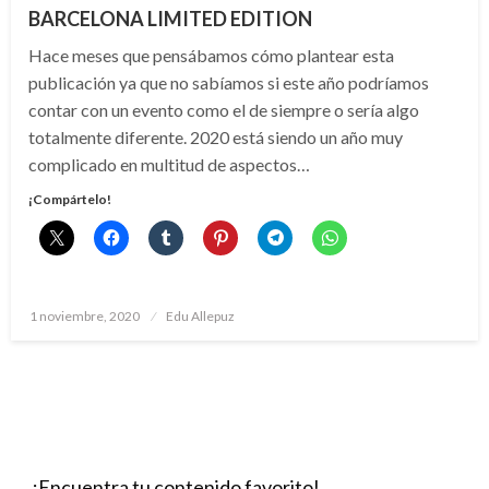
BARCELONA LIMITED EDITION
Hace meses que pensábamos cómo plantear esta
publicación ya que no sabíamos si este año podríamos
contar con un evento como el de siempre o sería algo
totalmente diferente. 2020 está siendo un año muy
complicado en multitud de aspectos…
¡Compártelo!
Publicado
1 noviembre, 2020
Edu Allepuz
el
¡Encuentra tu contenido favorito!