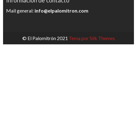
Información de contacto
Mail general:
info@elpalomitron.com
© El Palomitrón 2021
Tema por Silk Themes