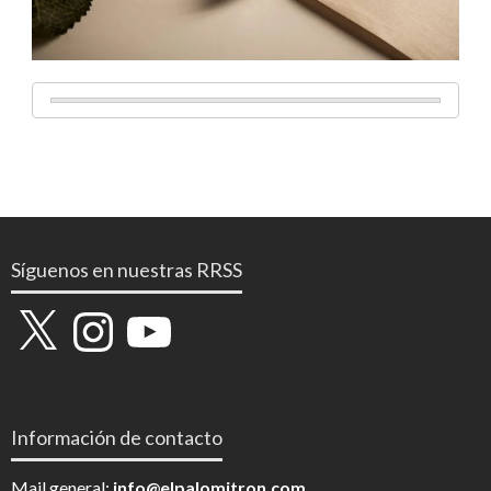
Síguenos en nuestras RRSS
X
Instagram
YouTube
Información de contacto
Mail general:
info@elpalomitron.com