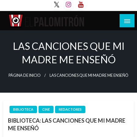
Saltar
al
contenido
Tu espacio de la industria de cine española y
El Palomitrón
latinoamericana
LAS CANCIONES QUE MI
MADRE ME ENSEÑÓ
PÁGINA DE INICIO
LAS CANCIONES QUE MI MADRE ME ENSEÑÓ
BIBLIOTECA
CINE
REDACTORES
BIBLIOTECA: LAS CANCIONES QUE MI MADRE
ME ENSEÑÓ