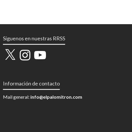
Síguenos en nuestras RRSS
X
Instagram
YouTube
Información de contacto
Mail general:
info@elpalomitron.com