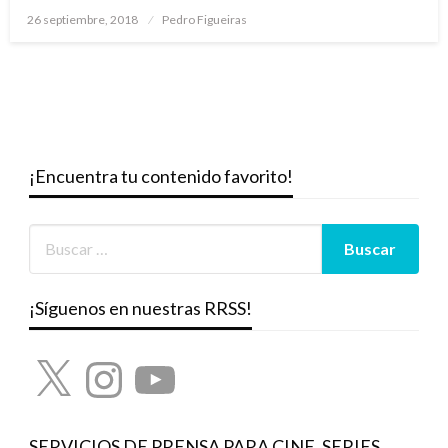
Publicado
26 septiembre, 2018
Pedro Figueiras
el
¡Encuentra tu contenido favorito!
¡Síguenos en nuestras RRSS!
X
Instagram
YouTube
SERVICIOS DE PRENSA PARA CINE, SERIES,