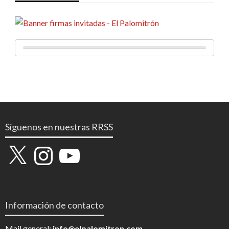
Síguenos en nuestras RRSS
X
Instagram
YouTube
Información de contacto
Mail general:
info@elpalomitron.com