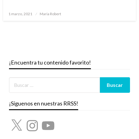
Publicado
1 marzo, 2021
Maria Robert
el
¡Encuentra tu contenido favorito!
¡Síguenos en nuestras RRSS!
X
Instagram
YouTube