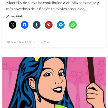
Madrid, y de nuevo ha contribuido a visibilizar lo mejor y
más novedoso de la ficción televisiva producida…
¡Compártelo!
Publicado
20 diciembre, 2017
Jose Cruz
el