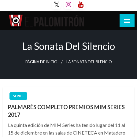
Saltar
al
contenido
Tu espacio de la industria de cine española y
El Palomitrón
latinoamericana
La Sonata Del Silencio
PÁGINA DE INICIO
LA SONATA DEL SILENCIO
SERIES
PALMARÉS COMPLETO PREMIOS MIM SERIES
2017
La quinta edición de MIM Series ha tenido lugar del 11 al
15 de diciembre en las salas de CINETECA en Matadero