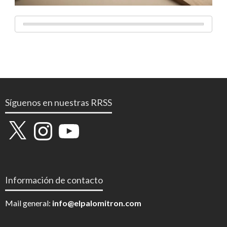
Síguenos en nuestras RRSS
X
Instagram
YouTube
Información de contacto
Mail general:
info@elpalomitron.com