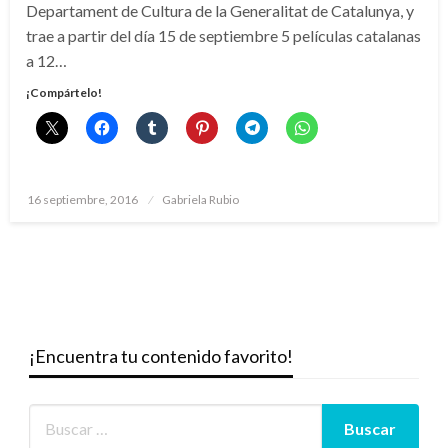
Departament de Cultura de la Generalitat de Catalunya, y
trae a partir del día 15 de septiembre 5 películas catalanas
a 12…
¡Compártelo!
Publicado
16 septiembre, 2016
Gabriela Rubio
el
¡Encuentra tu contenido favorito!