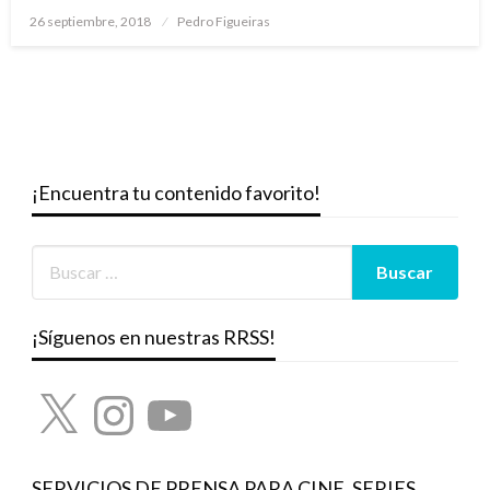
Publicado
26 septiembre, 2018
Pedro Figueiras
el
¡Encuentra tu contenido favorito!
¡Síguenos en nuestras RRSS!
X
Instagram
YouTube
SERVICIOS DE PRENSA PARA CINE, SERIES,