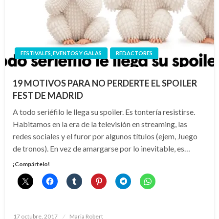
FESTIVALES, EVENTOS Y GALAS
REDACTORES
19 MOTIVOS PARA NO PERDERTE EL SPOILER
FEST DE MADRID
A todo seriéfilo le llega su spoiler. Es tontería resistirse.
Habitamos en la era de la televisión en streaming, las
redes sociales y el furor por algunos títulos (ejem, Juego
de tronos). En vez de amargarse por lo inevitable, es…
¡Compártelo!
Publicado
17 octubre, 2017
Maria Robert