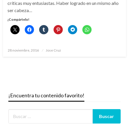
críticas muy entusiastas. Haber logrado en un mismo año
ser cabeza…
¡Compártelo!
Publicado
28 noviembre, 2016
Jose Cruz
el
¡Encuentra tu contenido favorito!