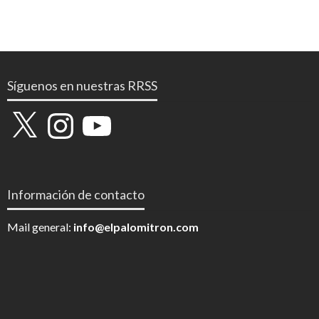
Síguenos en nuestras RRSS
X
Instagram
YouTube
Información de contacto
Mail general:
info@elpalomitron.com