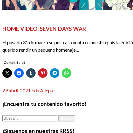
ACTUALIDAD
ANIME / MANGA
HOME VIDEO
REDACTORE
HOME VIDEO: SEVEN DAYS WAR
El pasado 31 de marzo se puso a la venta en nuestro país la edic
querido rendir un pequeño homenaje…
¡Compártelo!
Publicado
29 abril, 2021
Edu Allepuz
el
¡Encuentra tu contenido favorito!
Buscar:
¡Síguenos en nuestras RRSS!