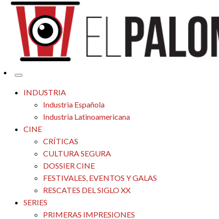
Tu espacio de la industria de cine española y latinoamericana
El Palomitrón
INDUSTRIA
Industria Española
Industria Latinoamericana
CINE
CRÍTICAS
CULTURA SEGURA
DOSSIER CINE
FESTIVALES, EVENTOS Y GALAS
RESCATES DEL SIGLO XX
SERIES
PRIMERAS IMPRESIONES