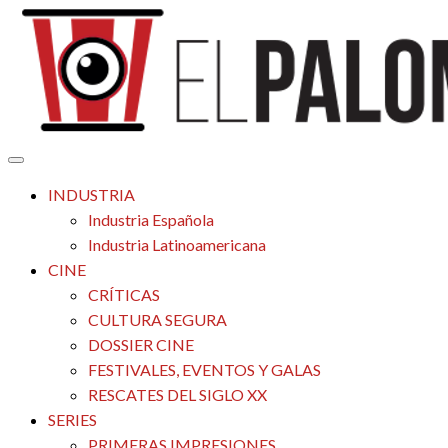
Saltar
al
contenido
Tu espacio de la industria de cine española y latinoamericana
El Palomitrón
INDUSTRIA
Industria Española
Industria Latinoamericana
CINE
CRÍTICAS
CULTURA SEGURA
DOSSIER CINE
FESTIVALES, EVENTOS Y GALAS
RESCATES DEL SIGLO XX
SERIES
PRIMERAS IMPRESIONES