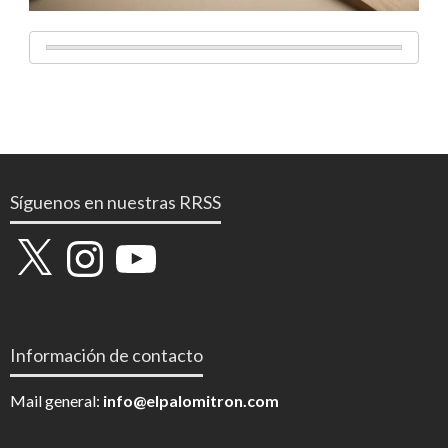
Síguenos en nuestras RRSS
X
Instagram
YouTube
Información de contacto
Mail general:
info@elpalomitron.com