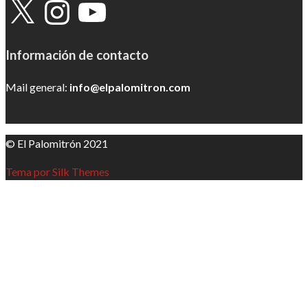
X
Instagram
YouTube
Información de contacto
Mail general:
info@elpalomitron.com
© El Palomitrón 2021
Tema por Silk Themes