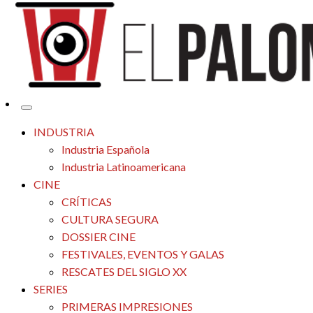
Tu espacio de la industria de cine española y latinoamericana
El Palomitrón
INDUSTRIA
Industria Española
Industria Latinoamericana
CINE
CRÍTICAS
CULTURA SEGURA
DOSSIER CINE
FESTIVALES, EVENTOS Y GALAS
RESCATES DEL SIGLO XX
SERIES
PRIMERAS IMPRESIONES