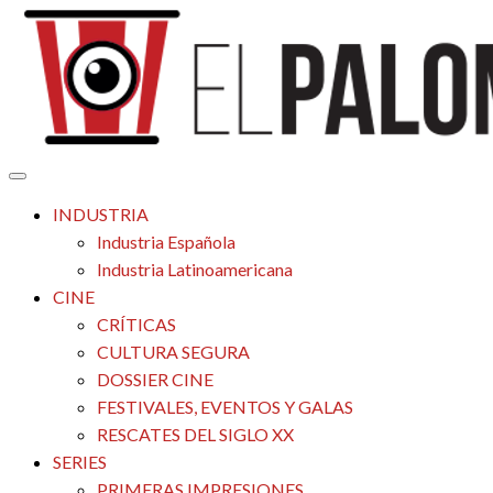
Saltar
al
contenido
Tu espacio de la industria de cine española y latinoamericana
El Palomitrón
INDUSTRIA
Industria Española
Industria Latinoamericana
CINE
CRÍTICAS
CULTURA SEGURA
DOSSIER CINE
FESTIVALES, EVENTOS Y GALAS
RESCATES DEL SIGLO XX
SERIES
PRIMERAS IMPRESIONES