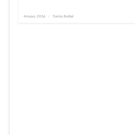
Publicado
4 mayo, 2016
Tomás Ruibal
el