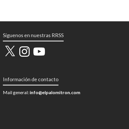
Síguenos en nuestras RRSS
X
Instagram
YouTube
Información de contacto
Mail general:
info@elpalomitron.com