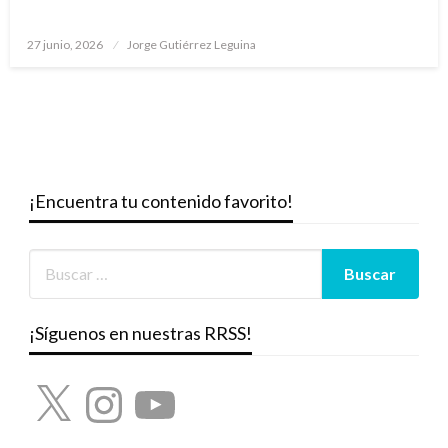
Publicado
27 junio, 2026
Jorge Gutiérrez Leguina
el
¡Encuentra tu contenido favorito!
¡Síguenos en nuestras RRSS!
X
Instagram
YouTube