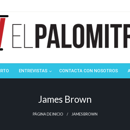
ndustria de cine española y latinoamericana
mitrón
ORTO
ENTREVISTAS
CONTACTA CON NOSOTROS
James Brown
PÁGINA DE INICIO
JAMES BROWN