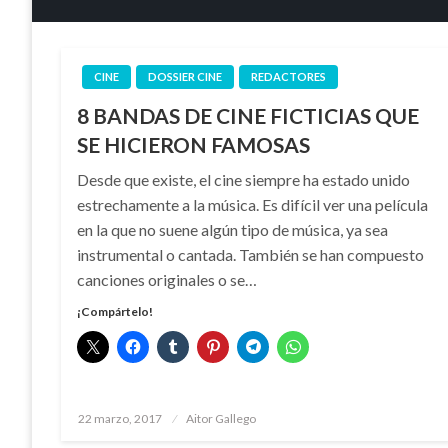
CINE
DOSSIER CINE
REDACTORES
8 BANDAS DE CINE FICTICIAS QUE
SE HICIERON FAMOSAS
Desde que existe, el cine siempre ha estado unido
estrechamente a la música. Es difícil ver una película
en la que no suene algún tipo de música, ya sea
instrumental o cantada. También se han compuesto
canciones originales o se…
¡Compártelo!
Publicado
22 marzo, 2017
Aitor Gallego
el