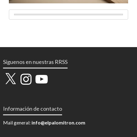
Síguenos en nuestras RRSS
X
Instagram
YouTube
Información de contacto
Mail general:
info@elpalomitron.com