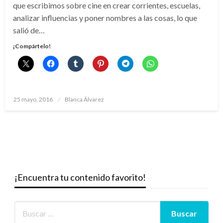
que escribimos sobre cine en crear corrientes, escuelas,
analizar influencias y poner nombres a las cosas, lo que
salió de…
¡Compártelo!
Publicado
25 mayo, 2016
Blanca Álvarez
el
¡Encuentra tu contenido favorito!