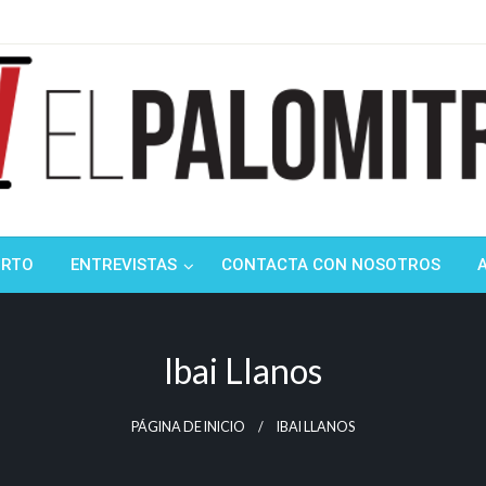
ndustria de cine española y latinoamericana
mitrón
ORTO
ENTREVISTAS
CONTACTA CON NOSOTROS
Ibai Llanos
PÁGINA DE INICIO
IBAI LLANOS