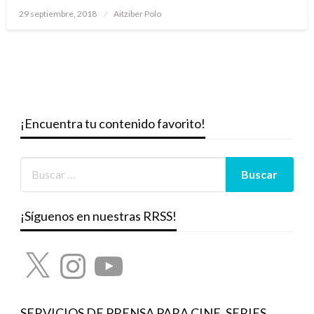
Publicado
29 septiembre, 2018
Aitziber Polo
el
¡Encuentra tu contenido favorito!
¡Síguenos en nuestras RRSS!
X
Instagram
YouTube
SERVICIOS DE PRENSA PARA CINE, SERIES,