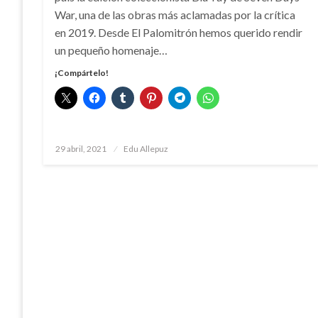
War, una de las obras más aclamadas por la crítica
en 2019. Desde El Palomitrón hemos querido rendir
un pequeño homenaje…
¡Compártelo!
Publicado
29 abril, 2021
Edu Allepuz
el