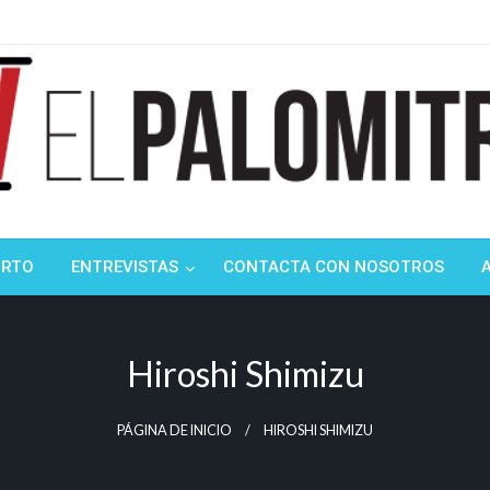
ndustria de cine española y latinoamericana
mitrón
ORTO
ENTREVISTAS
CONTACTA CON NOSOTROS
Hiroshi Shimizu
PÁGINA DE INICIO
HIROSHI SHIMIZU