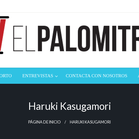
ndustria de cine española y latinoamericana
mitrón
CORTO
ENTREVISTAS
CONTACTA CON NOSOTROS
Haruki Kasugamori
PÁGINA DE INICIO
HARUKI KASUGAMORI