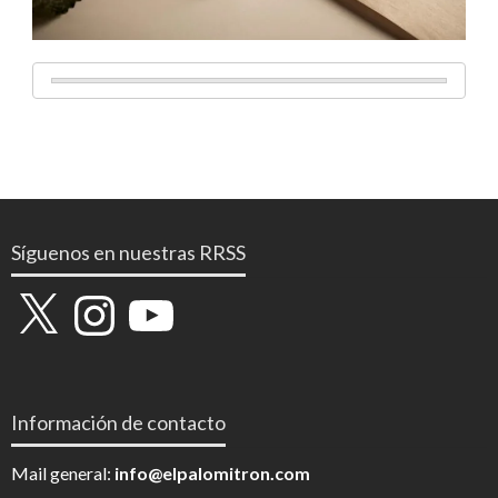
Síguenos en nuestras RRSS
X
Instagram
YouTube
Información de contacto
Mail general:
info@elpalomitron.com