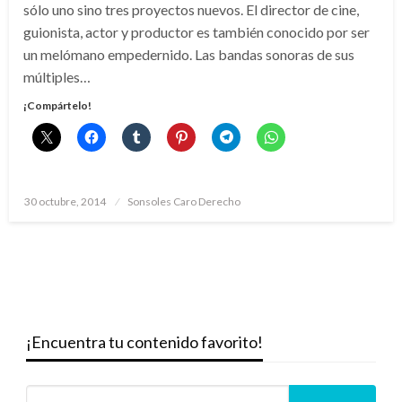
sólo uno sino tres proyectos nuevos. El director de cine,
guionista, actor y productor es también conocido por ser
un melómano empedernido. Las bandas sonoras de sus
múltiples…
¡Compártelo!
Publicado
30 octubre, 2014
Sonsoles Caro Derecho
el
¡Encuentra tu contenido favorito!