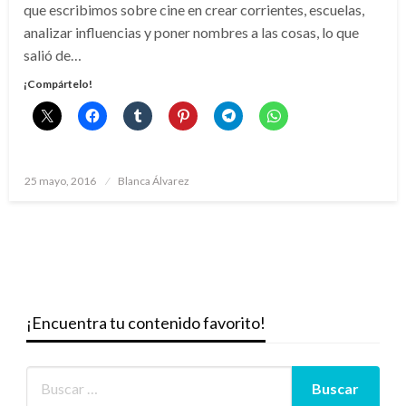
que escribimos sobre cine en crear corrientes, escuelas,
analizar influencias y poner nombres a las cosas, lo que
salió de…
¡Compártelo!
Publicado
25 mayo, 2016
Blanca Álvarez
el
¡Encuentra tu contenido favorito!