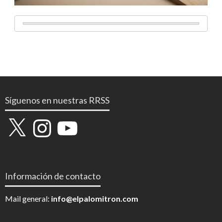
Síguenos en nuestras RRSS
X
Instagram
YouTube
Información de contacto
Mail general:
info@elpalomitron.com