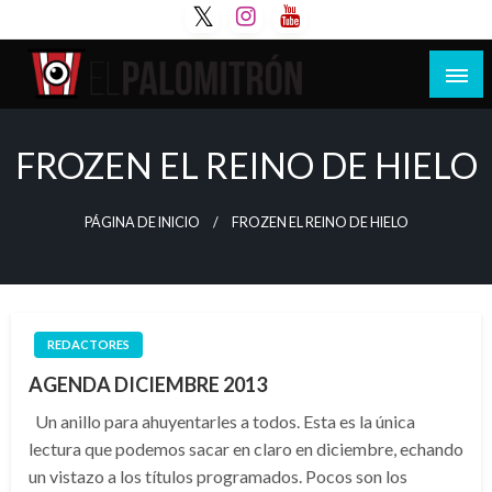
Saltar
al
contenido
Tu espacio de la industria de cine española y
El Palomitrón
latinoamericana
FROZEN EL REINO DE HIELO
PÁGINA DE INICIO
FROZEN EL REINO DE HIELO
REDACTORES
AGENDA DICIEMBRE 2013
Un anillo para ahuyentarles a todos. Esta es la única
lectura que podemos sacar en claro en diciembre, echando
un vistazo a los títulos programados. Pocos son los