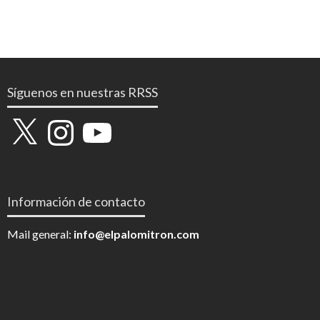
Síguenos en nuestras RRSS
X
Instagram
YouTube
Información de contacto
Mail general:
info@elpalomitron.com