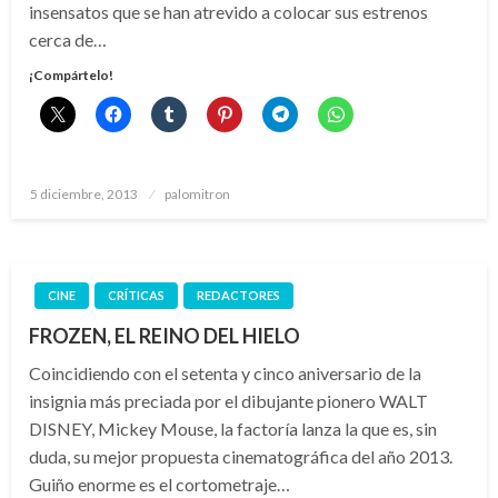
insensatos que se han atrevido a colocar sus estrenos
cerca de…
¡Compártelo!
Publicado
5 diciembre, 2013
palomitron
el
CINE
CRÍTICAS
REDACTORES
FROZEN, EL REINO DEL HIELO
Coincidiendo con el setenta y cinco aniversario de la
insignia más preciada por el dibujante pionero WALT
DISNEY, Mickey Mouse, la factoría lanza la que es, sin
duda, su mejor propuesta cinematográfica del año 2013.
Guiño enorme es el cortometraje…