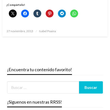
¡Compártelo!
Publicado
27 noviembre, 2013
Isabel Poaina
el
¡Encuentra tu contenido favorito!
¡Síguenos en nuestras RRSS!