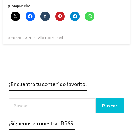
¡Compártelo!
Publicado
5 marzo, 2014
Alberto Plumed
el
¡Encuentra tu contenido favorito!
¡Síguenos en nuestras RRSS!