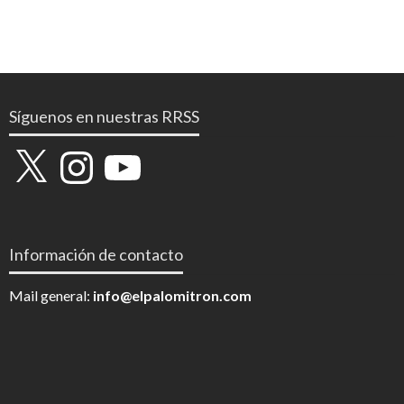
Síguenos en nuestras RRSS
X
Instagram
YouTube
Información de contacto
Mail general:
info@elpalomitron.com