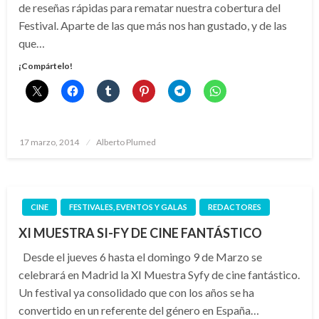
de reseñas rápidas para rematar nuestra cobertura del
Festival. Aparte de las que más nos han gustado, y de las
que…
¡Compártelo!
Publicado
17 marzo, 2014
Alberto Plumed
el
CINE
FESTIVALES, EVENTOS Y GALAS
REDACTORES
XI MUESTRA SI-FY DE CINE FANTÁSTICO
Desde el jueves 6 hasta el domingo 9 de Marzo se
celebrará en Madrid la XI Muestra Syfy de cine fantástico.
Un festival ya consolidado que con los años se ha
convertido en un referente del género en España…