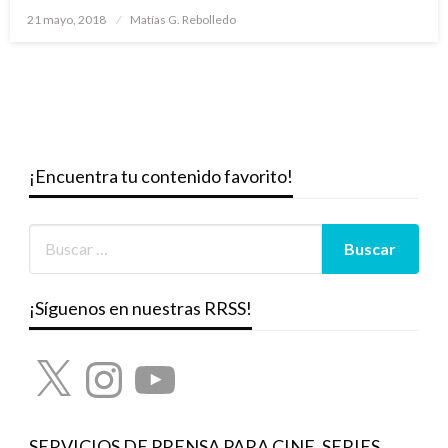
Publicado
21 mayo, 2018
Matías G. Rebolledo
el
¡Encuentra tu contenido favorito!
¡Síguenos en nuestras RRSS!
X
Instagram
YouTube
SERVICIOS DE PRENSA PARA CINE, SERIES,