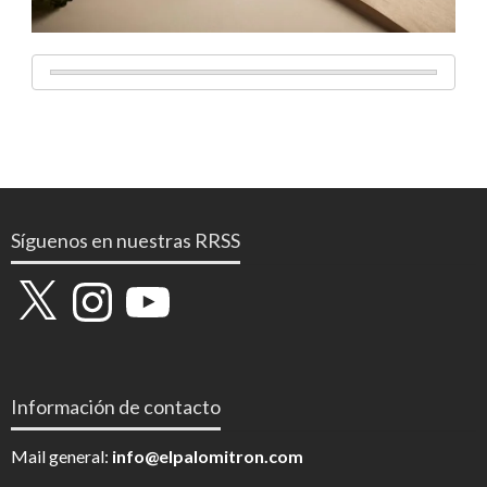
Síguenos en nuestras RRSS
X
Instagram
YouTube
Información de contacto
Mail general:
info@elpalomitron.com