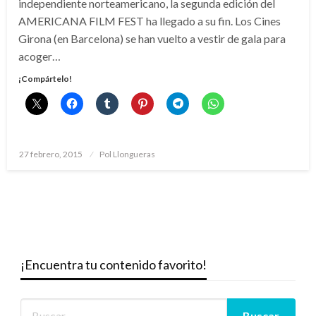
independiente norteamericano, la segunda edición del
AMERICANA FILM FEST ha llegado a su fin. Los Cines
Girona (en Barcelona) se han vuelto a vestir de gala para
acoger…
¡Compártelo!
Publicado
27 febrero, 2015
Pol Llongueras
el
¡Encuentra tu contenido favorito!