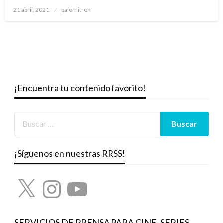
Publicado
21 abril, 2021
palomitron
el
¡Encuentra tu contenido favorito!
¡Síguenos en nuestras RRSS!
X
Instagram
YouTube
SERVICIOS DE PRENSA PARA CINE, SERIES,