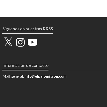
Síguenos en nuestras RRSS
X
Instagram
YouTube
Información de contacto
Mail general:
info@elpalomitron.com