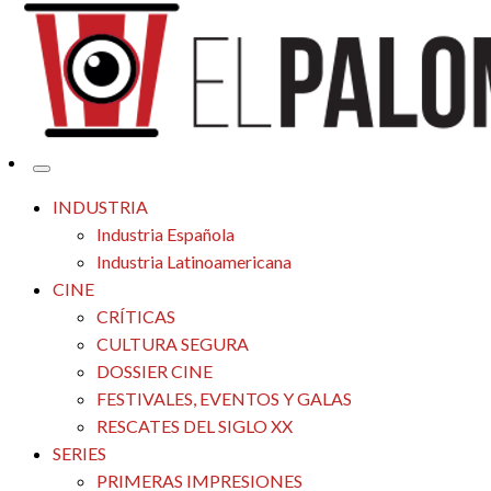
Tu espacio de la industria de cine española y latinoamericana
El Palomitrón
INDUSTRIA
Industria Española
Industria Latinoamericana
CINE
CRÍTICAS
CULTURA SEGURA
DOSSIER CINE
FESTIVALES, EVENTOS Y GALAS
RESCATES DEL SIGLO XX
SERIES
PRIMERAS IMPRESIONES