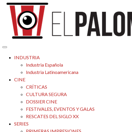
Saltar
al
contenido
Tu espacio de la industria de cine española y latinoamericana
El Palomitrón
INDUSTRIA
Industria Española
Industria Latinoamericana
CINE
CRÍTICAS
CULTURA SEGURA
DOSSIER CINE
FESTIVALES, EVENTOS Y GALAS
RESCATES DEL SIGLO XX
SERIES
PRIMERAS IMPRESIONES