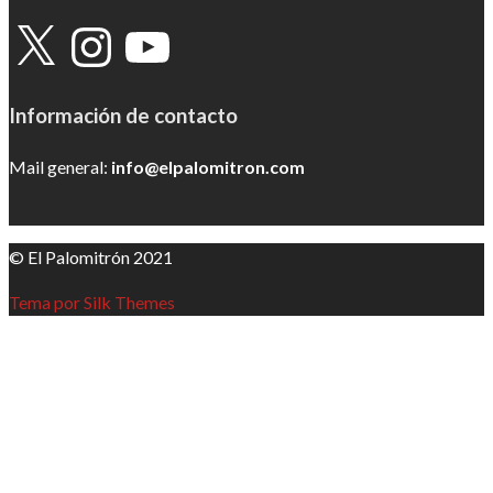
X
Instagram
YouTube
Información de contacto
Mail general:
info@elpalomitron.com
© El Palomitrón 2021
Tema por Silk Themes