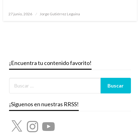
Publicado
27 junio, 2026
Jorge Gutiérrez Leguina
el
¡Encuentra tu contenido favorito!
¡Síguenos en nuestras RRSS!
X
Instagram
YouTube