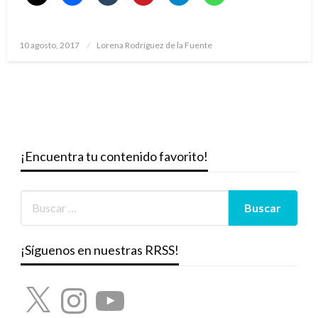
Publicado
10 agosto, 2017
Lorena Rodríguez de la Fuente
el
¡Encuentra tu contenido favorito!
¡Síguenos en nuestras RRSS!
X
Instagram
YouTube