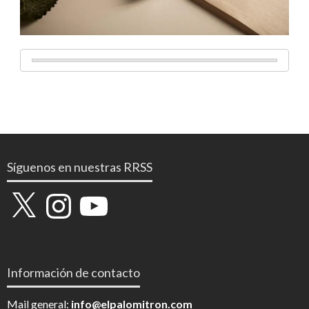
Síguenos en nuestras RRSS
X
Instagram
YouTube
Información de contacto
Mail general:
info@elpalomitron.com