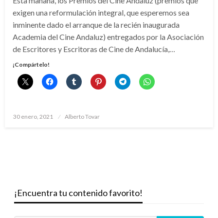
Esta mañana, los Premios del Cine Andaluz (premios que
exigen una reformulación integral, que esperemos sea
inminente dado el arranque de la recién inaugurada
Academia del Cine Andaluz) entregados por la Asociación
de Escritores y Escritoras de Cine de Andalucía,…
¡Compártelo!
Publicado
30 enero, 2021
Alberto Tovar
el
¡Encuentra tu contenido favorito!