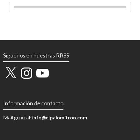
Síguenos en nuestras RRSS
X
Instagram
YouTube
Información de contacto
Mail general:
info@elpalomitron.com