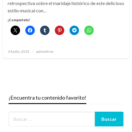
retrospectiva sobre el maridaje histórico de este delicioso
estilo musical con…
¡Compártelo!
Publicado
24 julio, 2013
palomitron
el
¡Encuentra tu contenido favorito!