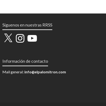
Síguenos en nuestras RRSS
X
Instagram
YouTube
Información de contacto
Mail general:
info@elpalomitron.com