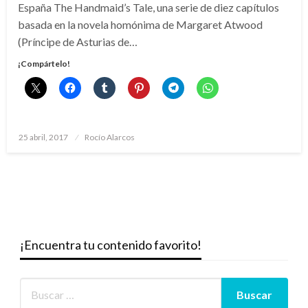
España The Handmaid’s Tale, una serie de diez capítulos
basada en la novela homónima de Margaret Atwood
(Príncipe de Asturias de…
¡Compártelo!
Publicado
25 abril, 2017
Rocío Alarcos
el
¡Encuentra tu contenido favorito!