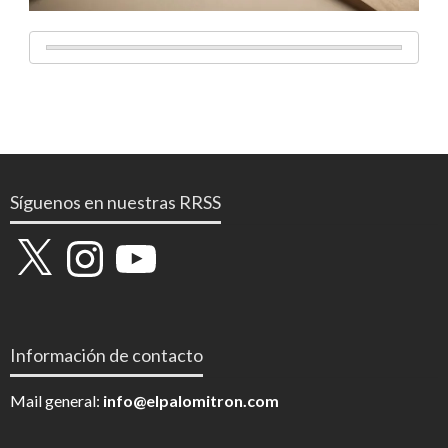
Síguenos en nuestras RRSS
X
Instagram
YouTube
Información de contacto
Mail general:
info@elpalomitron.com