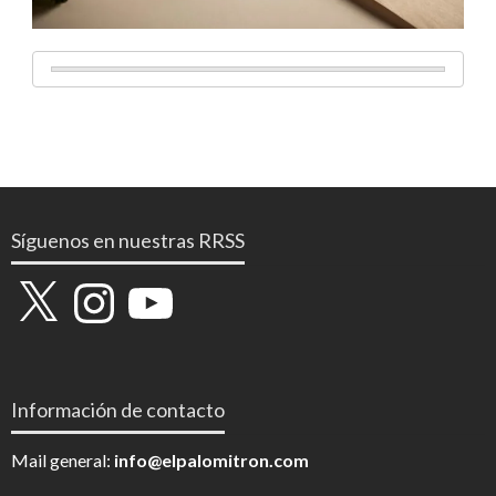
Síguenos en nuestras RRSS
X
Instagram
YouTube
Información de contacto
Mail general:
info@elpalomitron.com