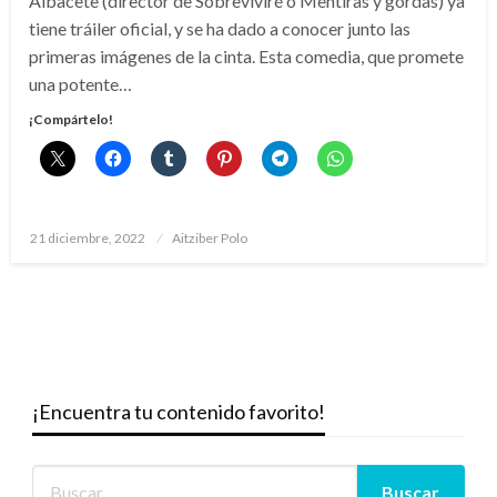
Albacete (director de Sobreviviré o Mentiras y gordas) ya
tiene tráiler oficial, y se ha dado a conocer junto las
primeras imágenes de la cinta. Esta comedia, que promete
una potente…
¡Compártelo!
Publicado
21 diciembre, 2022
Aitziber Polo
el
¡Encuentra tu contenido favorito!