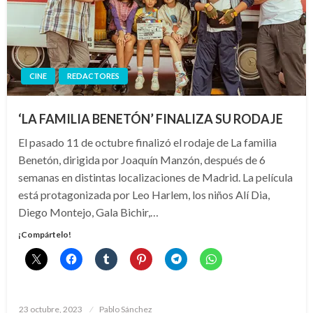
CINE
REDACTORES
‘LA FAMILIA BENETÓN’ FINALIZA SU RODAJE
El pasado 11 de octubre finalizó el rodaje de La familia
Benetón, dirigida por Joaquín Manzón, después de 6
semanas en distintas localizaciones de Madrid. La película
está protagonizada por Leo Harlem, los niños Alí Dia,
Diego Montejo, Gala Bichir,…
¡Compártelo!
Publicado
23 octubre, 2023
Pablo Sánchez