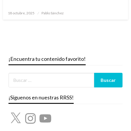
Publicado
18 octubre, 2025
Pablo Sánchez
el
¡Encuentra tu contenido favorito!
¡Síguenos en nuestras RRSS!
X
Instagram
YouTube