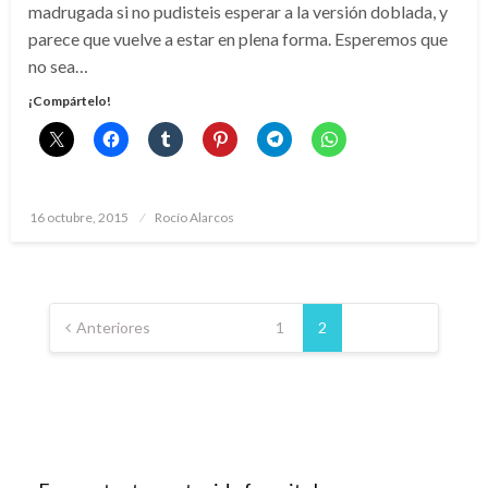
madrugada si no pudisteis esperar a la versión doblada, y
parece que vuelve a estar en plena forma. Esperemos que
no sea…
¡Compártelo!
Publicado
16 octubre, 2015
Rocío Alarcos
el
Paginación
de
Anteriores
1
2
entradas