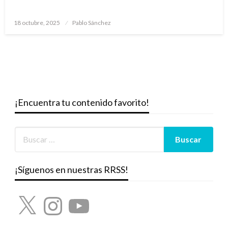
Publicado
18 octubre, 2025
Pablo Sánchez
el
¡Encuentra tu contenido favorito!
¡Síguenos en nuestras RRSS!
X
Instagram
YouTube