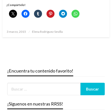
¡Compártelo!
Publicado
3 marzo, 2015
Elena Rodríguez Sevilla
el
¡Encuentra tu contenido favorito!
¡Síguenos en nuestras RRSS!