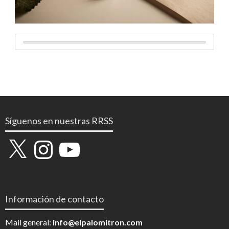
Síguenos en nuestras RRSS
X
Instagram
YouTube
Información de contacto
Mail general:
info@elpalomitron.com