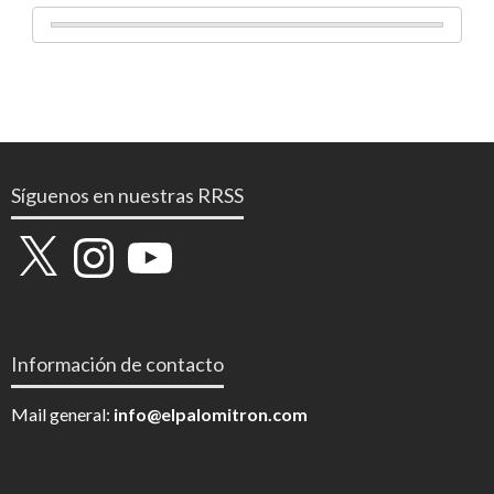
Síguenos en nuestras RRSS
X
Instagram
YouTube
Información de contacto
Mail general:
info@elpalomitron.com