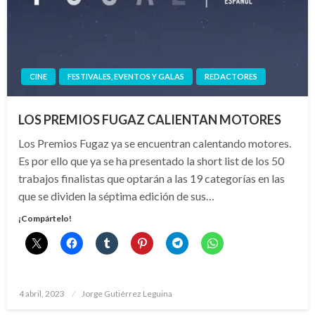
CINE
FESTIVALES, EVENTOS Y GALAS
REDACTORES
LOS PREMIOS FUGAZ CALIENTAN MOTORES
Los Premios Fugaz ya se encuentran calentando motores.
Es por ello que ya se ha presentado la short list de los 50
trabajos finalistas que optarán a las 19 categorías en las
que se dividen la séptima edición de sus…
¡Compártelo!
Publicado
4 abril, 2023
Jorge Gutiérrez Leguina
el